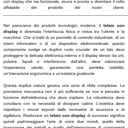
con display che sia funzionale, sicura e pronta a diventare il volto
affidabile del prodotto dei nostri clienti.
______________________________________________________
Nel panorama dei prodotti tecnologici moderni, il
telaio con
display
è diventata l'interfaccia fisica e visiva tra l'utente e la
macchina. Che si tratti di un pannello di controllo industriale, di un
totem informativo o di un dispositivo elettromedicale, questo
componente svolge un duplice ruolo cruciale: da un lato deve
proteggere la delicata elettronica interna e il display stesso da urti,
polvere, liquidi e interferenze; dall'altro, deve valorizzare
l'esperienza utente, garantendo una perfetta visibilità,
un'interazione ergonomica e un'estetica gradevole.
Questa duplice natura genera una serie di sfide complesse. La
precisione meccanica non è più sufficiente se non è pensata in
funzione dell'elettronica che deve ospitare. La robustezza deve
conciliarsi con la necessità di dissipare calore. L'estetica deve
rispettare i vincoli imposti dalle normative di sicurezza e di
sigillatura. Realizzare un
telaio con display
di successo significa
quindi padroneggiare l'arte di unire due mondi, quello della
lavorazione dei metalli e quello dell'integrazione di componenti