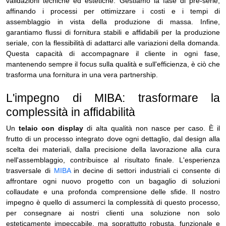
validazioni tecniche ed estetiche. Gestiamo la fase di pre-serie,
affinando i processi per ottimizzare i costi e i tempi di
assemblaggio in vista della produzione di massa. Infine,
garantiamo flussi di fornitura stabili e affidabili per la produzione
seriale, con la flessibilità di adattarci alle variazioni della domanda.
Questa capacità di accompagnare il cliente in ogni fase,
mantenendo sempre il focus sulla qualità e sull'efficienza, è ciò che
trasforma una fornitura in una vera partnership.
L'impegno di MIBA: trasformare la
complessità in affidabilit
à
Un
telaio con display
di alta qualità non nasce per caso. È il
frutto di un processo integrato dove ogni dettaglio, dal design alla
scelta dei materiali, dalla precisione della lavorazione alla cura
nell'assemblaggio, contribuisce al risultato finale. L'esperienza
trasversale di
MIBA
in decine di settori industriali ci consente di
affrontare ogni nuovo progetto con un bagaglio di soluzioni
collaudate e una profonda comprensione delle sfide. Il nostro
impegno è quello di assumerci la complessità di questo processo,
per consegnare ai nostri clienti una soluzione non solo
esteticamente impeccabile, ma soprattutto robusta, funzionale e