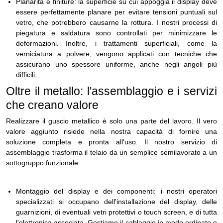
Planarità e finiture: la superficie su cui appoggia il display deve
essere perfettamente planare per evitare tensioni puntuali sul
vetro, che potrebbero causarne la rottura. I nostri processi di
piegatura e saldatura sono controllati per minimizzare le
deformazioni. Inoltre, i trattamenti superficiali, come la
verniciatura a polvere, vengono applicati con tecniche che
assicurano uno spessore uniforme, anche negli angoli più
difficili.
Oltre il metallo: l'assemblaggio e i servizi
che creano valore
Realizzare il guscio metallico è solo una parte del lavoro. Il vero
valore aggiunto risiede nella nostra capacità di fornire una
soluzione completa e pronta all'uso. Il nostro servizio di
assemblaggio trasforma il telaio da un semplice semilavorato a un
sottogruppo funzionale:
Montaggio del display e dei componenti: i nostri operatori
specializzati si occupano dell'installazione del display, delle
guarnizioni, di eventuali vetri protettivi o touch screen, e di tutta
l'elettronica associata. Gestiamo il cablaggio in modo ordinato e