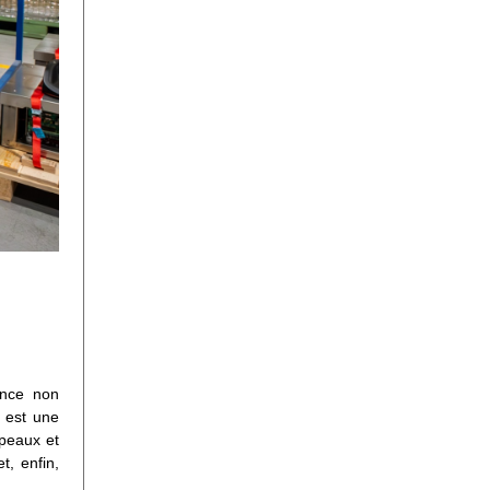
ence non
e est une
opeaux et
t, enfin,