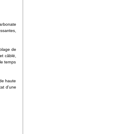
carbonate
issantes,
blage de
et câblé,
 le temps
 de haute
tat d'une