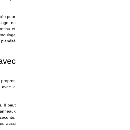
riée pour
lage, en
ntinu et
e moulage
 planéité
 avec
 propres
n avec le
. Il peut
panneaux
sécurité.
is aussi