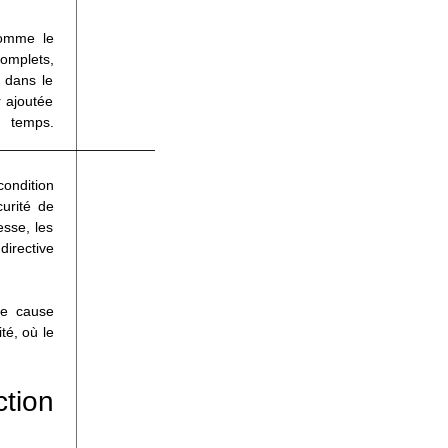
comme le
omplets,
e dans le
 ajoutée
emps.
____________________
condition
curité de
esse, les
irective
ne cause
té, où le
tion