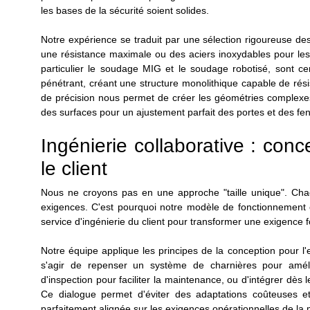
les bases de la sécurité soient solides.
Notre expérience se traduit par une sélection rigoureuse d
une résistance maximale ou des aciers inoxydables pour les
particulier le soudage MIG et le soudage robotisé, sont ce
pénétrant, créant une structure monolithique capable de rés
de précision nous permet de créer les géométries complexes 
des surfaces pour un ajustement parfait des portes et des fen
Ingénierie collaborative : conc
le client
Nous ne croyons pas en une approche "taille unique". Chaq
exigences. C'est pourquoi notre modèle de fonctionnement es
service d'ingénierie du client pour transformer une exigence 
Notre équipe applique les principes de la conception pour l'
s'agir de repenser un système de charnières pour amélio
d'inspection pour faciliter la maintenance, ou d'intégrer dès 
Ce dialogue permet d'éviter des adaptations coûteuses et
parfaitement alignée sur les exigences opérationnelles de la