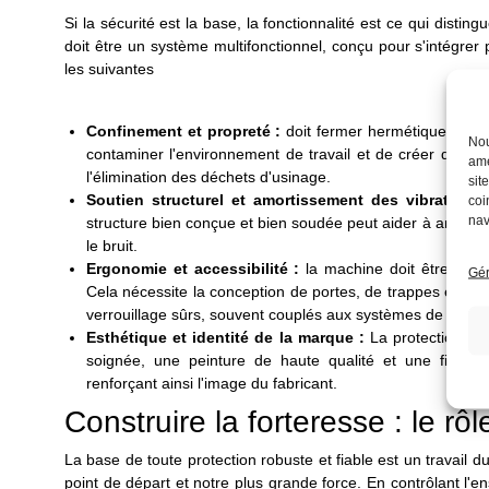
Si la sécurité est la base, la fonctionnalité est ce qui dist
doit être un système multifonctionnel, conçu pour s'intégrer
les suivantes
Confinement et propreté :
doit fermer hermétiquement la
Nou
contaminer l'environnement de travail et de créer des ris
amé
l'élimination des déchets d'usinage.
sit
Soutien structurel et amortissement des vibrations 
coi
nav
structure bien conçue et bien soudée peut aider à amortir l
le bruit.
Ergonomie et accessibilité :
la machine doit être facil
Gér
Cela nécessite la conception de portes, de trappes et d
verrouillage sûrs, souvent couplés aux systèmes de sécuri
Esthétique et identité de la marque :
La protection est
soignée, une peinture de haute qualité et une finitio
renforçant ainsi l'image du fabricant.
Construire la forteresse : le rô
La base de toute protection robuste et fiable est un travail 
point de départ et notre plus grande force. En contrôlant l