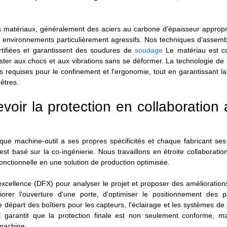
es matériaux, généralement des aciers au carbone d'épaisseur approp
 environnements particulièrement agressifs. Nos techniques d'assemb
rtifiées et garantissent des soudures de
soudage
Le matériau est co
ister aux chocs et aux vibrations sans se déformer. La technologie d
requises pour le confinement et l'ergonomie, tout en garantissant la
êtres.
evoir la protection en collaboration
ue machine-outil a ses propres spécificités et chaque fabricant ses
t basé sur la co-ingénierie. Nous travaillons en étroite collaboratio
fonctionnelle en une solution de production optimisée.
excellence (DFX) pour analyser le projet et proposer des améliorations
rer l'ouverture d'une porte, d'optimiser le positionnement des 
le départ des boîtiers pour les capteurs, l'éclairage et les systèmes de 
 garantit que la protection finale est non seulement conforme, ma
 machine.