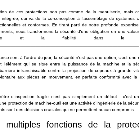
ction de ces protections non pas comme de la menuiserie, mais 
 intégrée, qui va de la co-conception à l'assemblage de systèmes c
ctionnelles et conformes. En tirant parti de notre profonde expertis
ments, nous transformons la sécurité d'une obligation en une valeur
formance et la fiabilité dans le t
________________________________________________________
ce sont à l'ordre du jour, la sécurité n'est pas une option, c'est une 
nt l'élément qui se situe entre la puissance de la machine et la sé
barrière infranchissable contre la projection de copeaux à grande vit
olontaire aux pièces en mouvement, en parfaite conformité avec la d
nêtre d'inspection fragile n'est pas simplement un défaut : c'est u
ne protection de machine-outil est une activité d'ingénierie de la sécuri
joints sont des décisions cruciales qui ne permettent aucun compromis.
 multiples fonctions de la protec