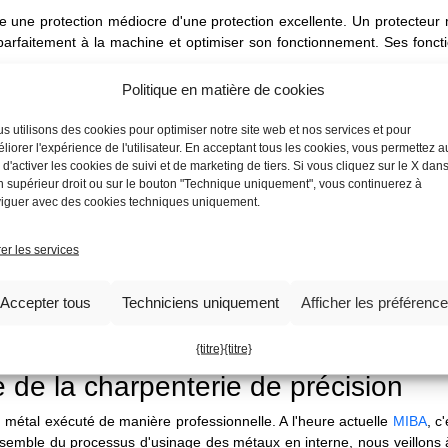
ingue une protection médiocre d'une protection excellente. Un protecteu
 parfaitement à la machine et optimiser son fonctionnement. Ses fonct
Politique en matière de cookies
 zone de travail, empêchant la fuite de fluides et de copeaux suscep
s utilisons des cookies pour optimiser notre site web et nos services et pour
ques de glissade. Sa géométrie interne doit également faciliter le tra
liorer l'expérience de l'utilisateur. En acceptant tous les cookies, vous permettez a
e d'activer les cookies de suivi et de marketing de tiers. Si vous cliquez sur le X dans
:
souvent, le carénage contribue à la rigidité générale de la mach
n supérieur droit ou sur le bouton "Technique uniquement", vous continuerez à
iguer avec des cookies techniques uniquement.
es vibrations, ce qui contribue à améliorer la précision de l'usinage et 
ement accessible pour les opérations de réglage, d'entretien et de n
er les services
e panneaux amovibles robustes, faciles à manœuvrer et équipés de sy
té de la machine.
Accepter tous
Techniciens uniquement
Afficher les préférenc
 la "robe" de la machine, la première chose que le client voit. Une c
n impeccable transmettent un message de professionnalisme et de fi
{titre}
{titre}
le de la charpenterie de précision
du métal exécuté de manière professionnelle. A l'heure actuelle
MIBA
, c
'ensemble du processus d'usinage des métaux en interne, nous veillons