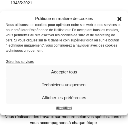
13485:2021
SOUDAGE PAR POINTS : MAÎTRISE, QUALITÉ ET
Politique en matière de cookies
RÉPÉTABILITÉ AVEC MIBA
Nous utilisons des cookies pour optimiser notre site web et nos services et
pour améliorer l'expérience de l'utilisateur. En acceptant tous les cookies,
CATEGORIES
vous permettez au site d'activer les cookies de suivi et de marketing de
tiers. Si vous cliquez sur le X dans le coin supérieur droit ou sur le bouton
"Technique uniquement", vous continuerez à naviguer avec des cookies
APPROFONDIMES
techniques uniquement.
EVÉNEMENTS
REMERCIEMENTS
Gérer les services
Accepter tous
Techniciens uniquement
QUEL EST VOTRE
PROJET ?
Afficher les préférences
MIBA transforme vos idées en réalité.
{titre}
{titre}
Nous réalisons des travaux sur mesure selon vos spécifications et
vous accompagnons à chaque étape.