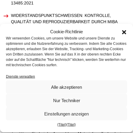
13485:2021
WIDERSTANDSPUNKTSCHWEISSEN: KONTROLLE, Q
UALITÄT UND REPRODUZIERBARKEIT DURCH MIBA
Cookie-Richtlinie
KATEGORIEN
Wir verwenden Cookies, um unsere Website und unsere Dienste zu
optimieren und die Nutzererfahrung zu verbessern. Indem Sie alle Cookies
akzeptieren, erlauben Sie der Website, Tracking- und Marketing-Cookies
DIE ERKENNTNISSE
von Dritten zuzulassen. Wenn Sie auf das X in der oberen rechten Ecke
VERANSTALTUNGEN
oder auf die Schaltfläche "Nur technisch" klicken, werden Sie weiterhin nur
DANKSAGUNG
mit technischen Cookies surfen.
Dienste verwalten
Alle akzeptieren
Was ist
Ihr Projekt?
Nur Techniker
MIBA setzt Ihre Ideen in die Tat um und bietet maßgeschneiderte
Einstellungen anzeigen
Lösungen für jeden Bedarf. Dank unseres Know-hows und unserer
Flexibilität führen wir kundenspezifische Bearbeitungen nach Ihren
{Titel}
{Titel}
genauen Vorgaben durch. Wir begleiten Sie bei jedem Schritt und