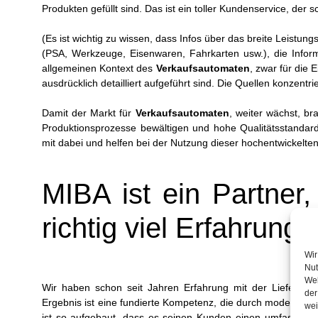
Produkten gefüllt sind. Das ist ein toller Kundenservice, der sch
(Es ist wichtig zu wissen, dass Infos über das breite Leistun
(PSA, Werkzeuge, Eisenwaren, Fahrkarten usw.), die Info
allgemeinen Kontext des
Verkaufsautomaten
, zwar für die 
ausdrücklich detailliert aufgeführt sind. Die Quellen konzent
Damit der Markt für
Verkaufsautomaten
, weiter wächst, br
Produktionsprozesse bewältigen und hohe Qualitätsstanda
mit dabei und helfen bei der Nutzung dieser hochentwickelte
MIBA ist ein Partner,
richtig viel Erfahrung 
Wir
Nut
Web
Wir haben schon seit Jahren Erfahrung mit der Lieferung
der
Ergebnis ist eine fundierte Kompetenz, die durch modernst
wei
ist so aufgebaut, dass es seinen Kunden einen umfassende