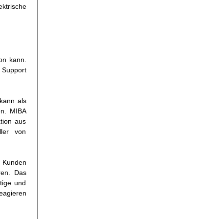
ektrische
on kann.
n Support
kann als
en. MIBA
tion aus
ller von
en Kunden
ren. Das
tige und
reagieren