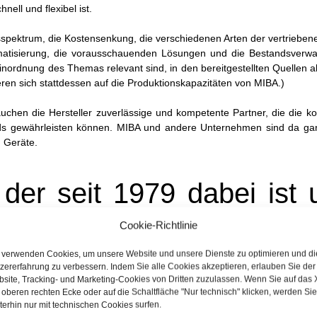
nell und flexibel ist.
gsspektrum, die Kostensenkung, die verschiedenen Arten der vertriebene
rmatisierung, die vorausschauenden Lösungen und die Bestandsverwa
Einordnung des Themas relevant sind, in den bereitgestellten Quellen a
rieren sich stattdessen auf die Produktionskapazitäten von MIBA.)
auchen die Hersteller zuverlässige und kompetente Partner, die die 
rds gewährleisten können. MIBA und andere Unternehmen sind da ga
n Geräte.
 der seit 1979 dabei ist 
in der Produktion mitbringt
Cookie-Richtlinie
 verwenden Cookies, um unsere Website und unsere Dienste zu optimieren und di
zererfahrung zu verbessern. Indem Sie alle Cookies akzeptieren, erlauben Sie der
site, Tracking- und Marketing-Cookies von Dritten zuzulassen. Wenn Sie auf das 
 von Präzisionsmetallbau und montierten elektromechanischen Gerä
 oberen rechten Ecke oder auf die Schaltfläche "Nur technisch" klicken, werden Sie
e Produktions- und Managementtechnologien unterstützt wird. Das Unt
terhin nur mit technischen Cookies surfen.
n Support bieten kann. Es hat sich insbesondere auf zwei Schlüssel