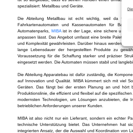
spezialisiert: Metallbau und Geräte.
Die
Die Abteilung Metallbau ist echt wichtig, weil da viel
Fahrkartenautomaten und Kassenautomaten für Bargeld
Automatenparks,
MIBA
ist in der Lage, eine sichere und pr
anpassen lässt. Das Angebot umfasst eine breite Palette von M
und Komplexität gewährleisten. Darüber hinaus werden hoc
lange Lebensdauer der hergestellten Produkte zu gewährl
Voraussetzung für die Schaffung starker und präziser Struk
eingesetzt werden. Die Automaten müssen stabil und langlebi
Die Abteilung Apparatebau ist dafür zuständig, die Komponen
auf Innovation und Qualität. MIBA kümmert sich mit viel 
Geräten. Das fängt bei der ersten Planung an und hört bei
Produktionslinie, die effizient und flexibel auf die spezifisc
modernsten Technologien, um Lösungen anzubieten, die In
betrieblichen Anforderungen unserer Kunden.
MIBA ist also nicht nur ein Lieferant, sondern ein echter
technische Unterstützung bietet. Das Unternehmen hat sic
integrierten Ansatz, der die Auswahl und Koordination von 