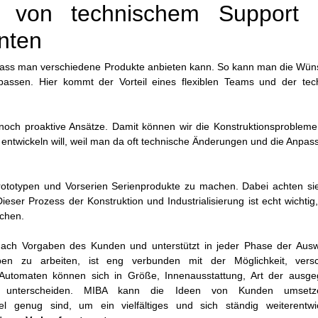
e von technischem Support
anten
ig, dass man verschiedene Produkte anbieten kann. So kann man die Wü
ssen. Hier kommt der Vorteil eines flexiblen Teams und der tec
noch proaktive Ansätze. Damit können wir die Konstruktionsprobleme
 entwickeln will, weil man da oft technische Änderungen und die Anpa
ototypen und Vorserien Serienprodukte zu machen. Dabei achten sie
ieser Prozess der Konstruktion und Industrialisierung ist echt wichti
achen.
ch Vorgaben des Kunden und unterstützt in jeder Phase der Ausw
n zu arbeiten, ist eng verbunden mit der Möglichkeit, vers
e Automaten können sich in Größe, Innenausstattung, Art der ausg
sw. unterscheiden. MIBA kann die Ideen von Kunden umset
el genug sind, um ein vielfältiges und sich ständig weiterentwi