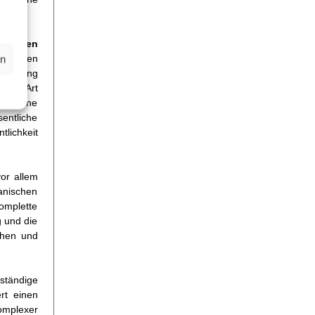
tomaten
modernen
en
forderung
icher Art
und eine
entliche
tlichkeit
vor allem
anischen
omplette
g und die
chen und
ständige
rt einen
komplexer