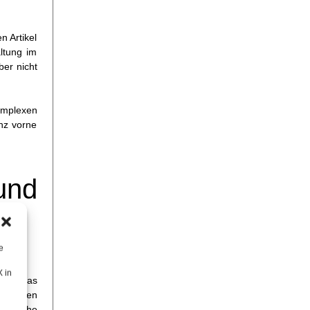
n Artikel
ltung im
ber nicht
komplexen
nz vorne
und
.
e
X in
ten. Das
ernehmen
bereiche