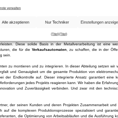
nste verwalten
e komplexe Produkte hergestellt werden, zum Beispiel
Verkaufsau
 und kontaktloses Bezahlen. Dank eines vielfältigen und hoch
Alle akzeptieren
Nur Techniker
Einstellungen anzeig
äzise Verarbeitung zu gewährleisten, die sich an jede Produktionsan
aterialien, die eine maximale Vielseitigkeit für Projekte unterschiedl
{Titel}
{Titel}
hwertige Oberflächenbehandlungen angeboten, um eine hohe Leistung 
eisten. Diese solide Basis in der Metallverarbeitung ist eine wes
turen, die für die
Verkaufsautomaten
, zu schaffen, die in der Öffen
g sein.
ten zu montieren und zu integrieren. In dieser Abteilung setzen wir 
Sorgfalt und Genauigkeit um die gesamte Produktion von elektromech
 der Endkontrolle auf. Dieser integrierte Ansatz garantiert eine k
hen Anforderungen jedes Projekts reagieren kann. Wir haben die Erfahrun
novation und Zuverlässigkeit verbinden. Und zwar mit den technis
 Partner, der seinen Kunden und deren Projekten Zusammenarbeit und 
h auf die komplexen Produktionsprozesse spezialisiert und garantie
Lieferanten, die Optimierung von Arbeitsabläufen und die Ausführung 