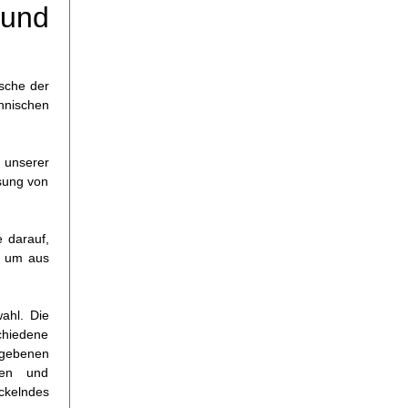
 und
nsche der
hnischen
 unserer
ssung von
 darauf,
g, um aus
ahl. Die
chiedene
egebenen
zen und
ckelndes