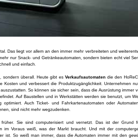
tal. Das liegt vor allem an den immer mehr verbreiteten und weiterent
 mehr nur Snack- und Getränkeautomaten, sondern bieten echt viel Ser
chnell und einfach.
, sondern überall. Heute gibt es
Verkaufsautomaten
die den HoReC
die Kosten und verbessert die Produktzugänglichkeit. Unternehmen nu
 auszustatten. So können sie sicher sein, dass die Ausrüstung immer 
efindet. Auf Baustellen und in Werkstätten werden sie benutzt, um W
 optimiert. Auch Ticket- und Fahrkartenautomaten oder Automaten
dienen, sind nicht mehr wegzudenken.
rüher. Sie sind computerisiert und vernetzt. Das ist der Grund f
hon im Voraus weiß, was der Markt braucht. Und mit der computerge
ger ist. So weiß man immer, dass die Automaten immer mit den gew