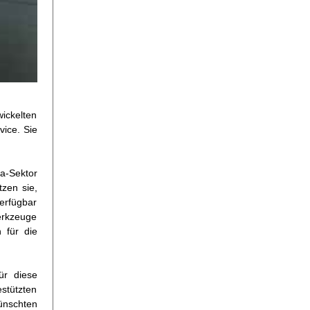
wickelten
vice. Sie
a-Sektor
tzen sie,
verfügbar
erkzeuge
 für die
ür diese
stützten
ünschten