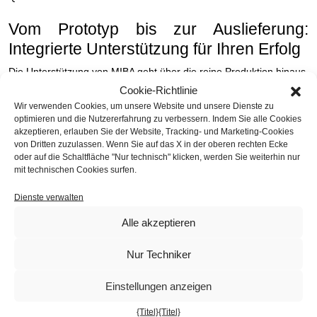
Vom Prototyp bis zur Auslieferung:
Integrierte Unterstützung für Ihren Erfolg
Die Unterstützung von MIBA geht über die reine Produktion hinaus.
Unsere Erfahrung erstreckt sich auch auf die
Unterstützung bei
Cookie-Richtlinie
der Industrialisierung
. Wir arbeiten eng mit unseren Kunden
Wir verwenden Cookies, um unsere Website und unsere Dienste zu
zusammen, um innovative Ideen in konkrete und schnell
optimieren und die Nutzererfahrung zu verbessern. Indem Sie alle Cookies
umsetzbare Lösungen zu verwandeln und jede Phase der
akzeptieren, erlauben Sie der Website, Tracking- und Marketing-Cookies
von Dritten zuzulassen. Wenn Sie auf das X in der oberen rechten Ecke
Produktion eines zu optimieren
Verkaufsautomaten
.
oder auf die Schaltfläche "Nur technisch" klicken, werden Sie weiterhin nur
mit technischen Cookies surfen.
Wir sind der ideale Partner für Unternehmen, die von der
Prototypen- oder Vorserienphase zur Serienfertigung übergehen
Dienste verwalten
möchten und dabei die Qualität und Zuverlässigkeit ihrer Produkte
konsolidieren möchten. Dies ist besonders wichtig für Hersteller
Alle akzeptieren
von Verkaufsautomaten, bei denen die Zuverlässigkeit im Einsatz
entscheidend für die Kundenzufriedenheit und die Senkung der
Nur Techniker
Wartungskosten ist. Unser
Komplettservice
umfasst die
Metallbearbeitung, einen kontinuierlichen technischen Support,
Einstellungen anzeigen
Montagearbeiten und ein Netzwerk strukturierter Partnerschaften,
ergänzt durch eine effiziente Logistik. MIBA ist ein einziger
{Titel}
{Titel}