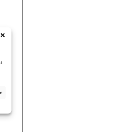
i.
ze