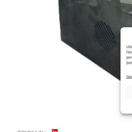
Usi
l'e
per
pul
Ges