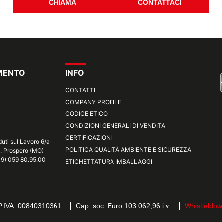
CHIAMA
CONTATTACI
IMENTO
INFO
CONTATTI
COMPANY PROFILE
CODICE ETICO
CONDIZIONI GENERALI DI VENDITA
CERTIFICAZIONI
duti sul Lavoro 6/a
POLITICA QUALITÀ AMBIENTE E SICUREZZA
S. Prospero (MO)
+39) 059 80.95.00
ETICHETTATURA IMBALLAGGI
P.IVA: 00840310361
Cap. soc. Euro 103.062,96 i.v.
Whistleblow