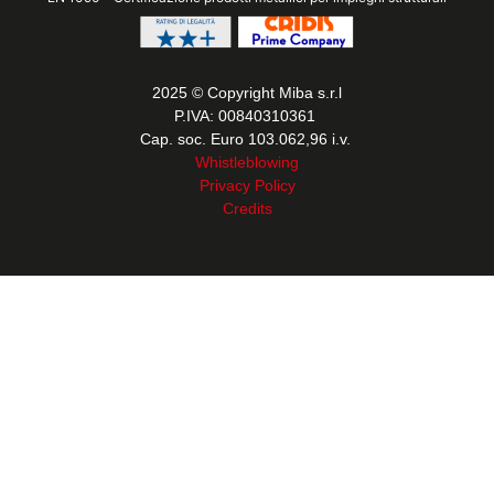
2025 © Copyright Miba s.r.l
P.IVA: 00840310361
Cap. soc. Euro 103.062,96 i.v.
Whistleblowing
Privacy Policy
Credits