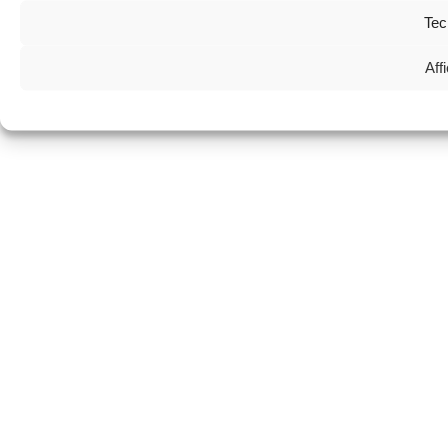
Tec
Aff