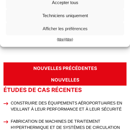
Accepter tous
l’amélioration constante des processus de production et vise à
accroître la satisfaction de ses clients. Il suffit au client de nous
Techniciens uniquement
présenter son projet et nous le traiterons en fonction des
demandes.
Afficher les préférences
{titre}
{titre}
PARTAGER DANS :
NOUVELLES PRÉCÉDENTES
NOUVELLES
ÉTUDES DE CAS RÉCENTES
CONSTRUIRE DES ÉQUIPEMENTS AÉROPORTUAIRES EN
VEILLANT À LEUR PERFORMANCE ET À LEUR SÉCURITÉ
FABRICATION DE MACHINES DE TRAITEMENT
HYPERTHERMIQUE ET DE SYSTÈMES DE CIRCULATION