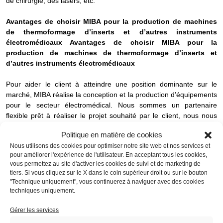
de chirurgie, des lasers, etc.
Avantages de choisir MIBA pour la production de machines
de thermoformage d’inserts et d’autres instruments
électromédicaux
Avantages de choisir MIBA pour la
production de machines de thermoformage d’inserts et
d’autres instruments électromédicaux
Pour aider le client à atteindre une position dominante sur le
marché, MIBA réalise la conception et la production d’équipements
pour le secteur électromédical. Nous sommes un partenaire
flexible prêt à réaliser le projet souhaité par le client, nous nous
attachons à comprendre et à satisfaire ses besoins spécifiques,
Politique en matière de cookies
devenant ainsi sa chaîne de production. Nous partons de la
Nous utilisons des cookies pour optimiser notre site web et nos services et
planification et de la réalisation, en peu de temps, de prototypes et
pour améliorer l'expérience de l'utilisateur. En acceptant tous les cookies,
de pré-séries. Nous passons à la production, suivant l’approche
vous permettez au site d'activer les cookies de suivi et de marketing de
Lean Thinking, pour atteindre la phase logistique, comprenant le
tiers. Si vous cliquez sur le X dans le coin supérieur droit ou sur le bouton
conditionnement et la gestion des produits, le picking, la
"Technique uniquement", vous continuerez à naviguer avec des cookies
personnalisation des produits et l'intégration avec les systèmes
techniques uniquement.
d’information du client. En s’appuyant sur un système de gestion
de la qualité interne certifié ISO 9001 depuis 1999 et
Gérer les services
BS OHSAS 18001 depuis décembre 2013, MIBA s'engage pour