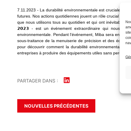
7.11.2023 - La durabilité environnementale est cruciale pour 
futures. Nos actions quotidiennes jouent un rôle crucial dans 
Nou
que nous utilisons tous au quotidien et qui ont inévitablement un i
amé
𝟮𝟬𝟮𝟯 - est un événement extraordinaire qui nous donn
sit
environnementale. Pendant l'événement, Miba sera en visite
coi
sous-traitance de la menuiserie de précision et des équi
nav
pour découvrir comment la durabilité environnementale peu
entreprises à produire des équipements utiles sans perdre de 
Gér
PARTAGER DANS :
NOUVELLES PRÉCÉDENTES