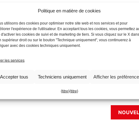
Politique en matière de cookies
la santé de notre planète et pour garantir un héritage "positif" aux gé
ce processus, surtout si l'on considère la multitude de produits et de r
s utilisons des cookies pour optimiser notre site web et nos services et pour
mpact sur la planète. "𝗘𝗰𝗼𝗺𝗼𝗻𝗱𝗼 𝟮𝟬𝟮𝟯" - 𝗱𝗮𝗹 𝟳 𝗮𝗹 𝟭𝟬 𝗡𝗼𝘃
liorer l'expérience de l'utilisateur. En acceptant tous les cookies, vous permettez a
e l'occasion d'explorer des solutions innovantes en matière de du
e d'activer les cookies de suivi et de marketing de tiers. Si vous cliquez sur le X dans
, soutenant la production de systèmes respectueux de l'environnemen
n supérieur droit ou sur le bouton "Technique uniquement", vous continuerez à
pements préassemblés et assemblés validés. Rejoignez-nous à Ecomon
iguer avec des cookies techniques uniquement.
t devenir une partie intégrante de nos vies et comment Miba peut a
vue l'objectif important de "sauvegarder notre planète" !
er les services
Accepter tous
Techniciens uniquement
Afficher les préférenc
{titre}
{titre}
NOUVEL