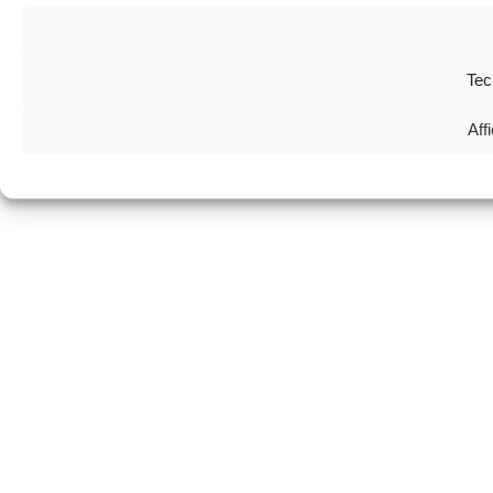
Tec
Aff