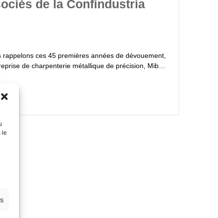
ociés de la Confindustria
ous rappelons ces 45 premières années de dévouement,
a productivité et sa compétence, dans le cadre d'une
isseur d'appareils électromécaniques testé par
u
 le
es