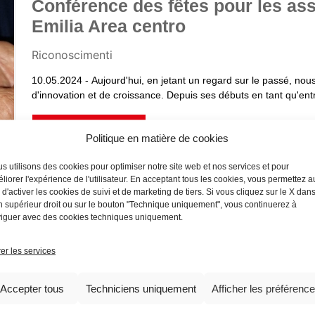
Conférence des fêtes pour les ass
Emilia Area centro
Riconoscimenti
10.05.2024 - Aujourd'hui, en jetant un regard sur le passé, n
d'innovation et de croissance. Depuis ses débuts en tant qu'entreprise de charpenterie métallique de précision, Miba
s'est distinguée dès le départ par son sérieux, sa souplesse, s
évolution continue qui l'a amenée à devenir également un fourn
DÉCOUVRIR PLUS
Politique en matière de cookies
l'industrie de la construction.
s utilisons des cookies pour optimiser notre site web et nos services et pour
liorer l'expérience de l'utilisateur. En acceptant tous les cookies, vous permettez a
e d'activer les cookies de suivi et de marketing de tiers. Si vous cliquez sur le X dans
n supérieur droit ou sur le bouton "Technique uniquement", vous continuerez à
iguer avec des cookies techniques uniquement.
er les services
Accepter tous
Techniciens uniquement
Afficher les préférenc
QUEL EST VOTRE