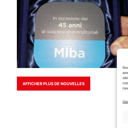
Nou
amé
sit
coi
AFFICHER PLUS DE NOUVELLES
nav
Gér